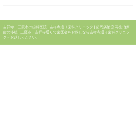
ビ
ゲ
ー
吉祥寺・三鷹市の歯科医院 | 吉祥寺通り歯科クリニック | 歯周病治療 再生治療
歯の移植 | 三鷹市・吉祥寺通りで歯医者をお探しなら吉祥寺通り歯科クリニッ
シ
クへお越しください。
ョ
ン