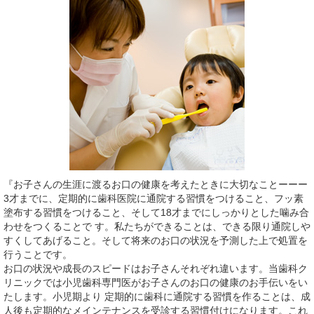
『お子さんの生涯に渡るお口の健康を考えたときに大切なことーーー
3才までに、定期的に歯科医院に通院する習慣をつけること、フッ素
塗布する習慣をつけること、そして18才までにしっかりとした噛み合
わせをつくることで す。私たちができることは、できる限り通院しや
すくしてあげること。そして将来のお口の状況を予測した上で処置を
行うことです。
お口の状況や成長のスピードはお子さんそれぞれ違います。当歯科ク
リニックでは小児歯科専門医がお子さんのお口の健康のお手伝いをい
たします。小児期より 定期的に歯科に通院する習慣を作ることは、成
人後も定期的なメインテナンスを受診する習慣付けになります。これ