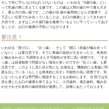
そして特に守ら なければいけないものは、いわゆる『6歳臼歯』とい
って乳歯の奥に生えてくる歯です。この歯は人間の歯の中で最も大き
く、最も力の強い歯です。この歯が虫 歯や歯周病にならず健康で、上
下正しい位置でかみ合っていることは、お口の健康にとってきわめて
大切です。まずはこの６歳臼歯を健康でいるように守って いってあげ
ることが、お口の健康の予防につながります。
要注意！
いわゆる『受け口』、『出っ歯』、そして『開口（前歯が噛み合って
いない）』は要注意です。すでに奥歯の負担が大きかったり、将来的
に噛み合わせに 不調和をきたす可能性が非常に高い状態です。『すき
っ歯』は経過観察で問題がない場合が多いのですが『乱ぐい歯』も要
注意です。このように見た目が気にな る場合は、機能的にも奥歯に問
題を出している（もしくは将来的に出す）可能性が高い状態です。気
になったらまずは専門医に相談することをお勧めします。当 院では生
涯を通じたお口の健康を保てるように、小児歯科、矯正歯科、噛み合
わせそれぞれ各科の歯科医師が連携して、診療にあたっております。
吉祥寺・三鷹市の歯科医院 | 吉祥寺通り歯科クリニック | 歯周病治療 再生治療