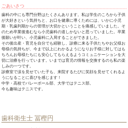
ごあいさつ
歯科の中にも専門分野はたくさんあります。私は学生のころから子供
が大好きという気持ちと、お口を健康に導くためには、いかに小児
期・乳歯列期からの管理が大切かということを痛感していました。そ
のため卒業後進むなら小児歯科の道しかないと思っていました。卒業
後願いが叶い、小児歯科に入局することができました。
その後出産・育児を自分でも経験し、診療に来る子供たちやお父様お
母様の気持ちが、今まで以上にわかるようになりお子様に対してはも
ちろんお母様たちにも安心してもらえるようコミュニケーションを大
切に治療を行っています。いまでは育児の情報を交換するのも私の楽
しみの一つです。
診療室で涙を見せていた子も、来院するたびに笑顔を見せてくれるよ
うになることに喜びを感じます！
中学・高校でバレーボール部、大学ではテニス部。
今も趣味はテニスです。
歯科衛生士 冨樫円