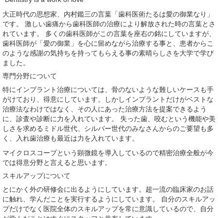
大正時代の思想家、内村鑑三の言葉「歯科医術たるは愛の御業なり」
です。 激しい歯痛から歯科医師の治療により解放された時の言葉とさ
れています。 多くの歯科医師がこの言葉を座右の銘にしていますが、
歯科医師が「愛の御業」を心に留めながら治療する事と、患者からこ
のような感謝の気持ちを持ってもらえる事の素晴らしさを大学で学び
ました。
専門分野について
特にインプラント治療については、骨のないような難しいケースも手
がけており、得意にしています。しかしインプラントだけがベストな
治療法なわけではなく、その人にあった治療方法を提案できるよう
に、診査や診断に力を入れています。 失った歯、咬むという機能や美
しさを求めるミドル世代、シルバー世代のみなさんからのご要望も多
く、入れ歯治療も最近は力を入れています。
マイクロスコープという顕微鏡を導入しているので精密治療全般が今
では得意分野と言えると思います。
スキルアップについて
とにかく外の研修会に出るようにしています。超一流の臨床家のお話
に触れ、学んだことを実行するようにしています。 自分のスキルアッ
プだけでなく医院全体のスキルアップを常に意識しているので、自分