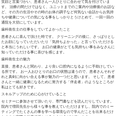
笑顔と言葉づかい、患者さん一人ひとりに合わせて気を付けていま
す。 治療の間だけではなく、ユニットまでのご案内や治療後のお話な
ど、その方の生活やその時のお体の調子など何気ない会話からお気持
ちや健康についての気になる事をしっかりとうけとめて、一回一回の
通院を大切にしています。
歯科衛生士の仕事をしていてよかったこと
患者さんに喜んで頂けた時です。 クリーニングの後に、さっぱりとし
たお顔になっていただいたり「気持ちよかった」と言っていただける
と本当にうれしいです。 お口の健康がとても気持ちい事をみなさんに
知っていただける事に喜びを感じます。
歯科衛生士の魅力
直接、患者さんと関わり、より良い口腔内になるように手助けしてい
る所です。 お一人おひとりのお口の状態は違うので、患者さんそれぞ
れと真剣に向かい合える事が魅力の一つだと思います。 そして、患者
さんと一緒に健康になるために努力する「伴走者」のようなところが
私はとても好きです。
スキルアップのために心がけていること
セミナーに参加させて頂いたり、専門書などを読んだりしています。
院内で増田先生から様々な事を教えていただけますし、院内でのミー
ティングでたくさんの事を学べる環境なので学んだことを出来るだけ