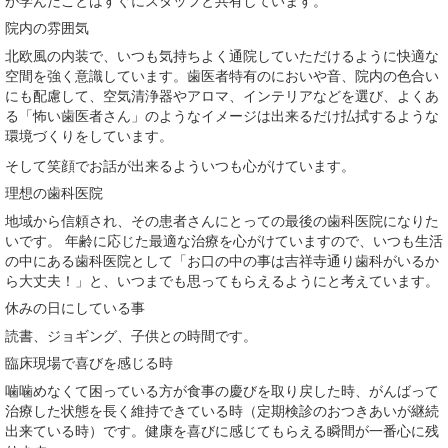
が学んだことはすぐにスタッフと共有しています。
院内の雰囲気
北欧風の内装で、いつも気持ちよく通院していただけるように快適な
空間を強く意識しています。歯医者特有のにおいや音、院内の色合い
にも配慮して、空気清浄器やアロマ、インテリアなどを選び、よくあ
る「怖い歯医者さん」のようなイメージは出来るだけ払拭するような
環境づくりをしています。
そして笑顔でお話が出来るよういつも心がけています。
理想の歯科医院
地域から信頼され、その患者さんにとっての最後の歯科医院になりた
いです。 年齢に応じた最適な治療を心がけていますので、いつも生活
の中にある歯科医院として「お口の中の事は吉祥寺通り歯科がいるか
ら大丈夫！」と、いつまでも思ってもらえるようにと考えています。
休みの日にしている事
読書、ジョギング、子供との時間です。
臨床現場で喜びを感じる時
噛噛めなくて困っている方が食事の慶びを取り戻した時、がんばって
治療した状態を長く維持できている時（定期検診のおつきあいが継続
出来ている時）です。健康を喜びに感じてもらえる瞬間が一番心に残