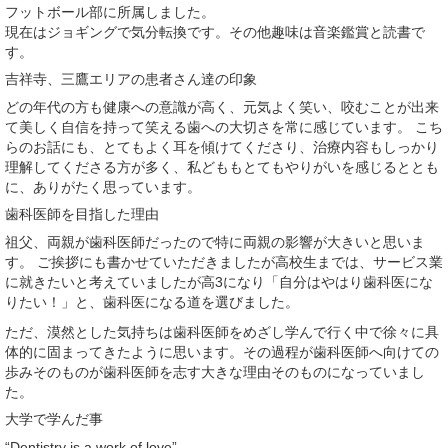
フットボール部に所属しました。
現在はジョギングで気分転換です。その他趣味は音楽鑑賞と読書で
す。
吉祥寺、三鷹エリアの患者さん達の印象
どの年代の方も健康への意識が高く、元気よく笑い、咬むことが出来
て美しく自信を持って笑える歯への大切さを常に感じています。 こち
らのお話にも、とてもよく耳を傾けてくださり、治療内容もしっかり
理解してくださる方が多く、私どももとてもやりがいを感じるととも
に、ありがたく思っています。
歯科医師を目指した理由
祖父、両親が歯科医師だったので特に両親の影響が大きいと思いま
す。 ご挨拶にも書かせていただきましたが高校生までは、サービス業
に就きたいと考えていましたが高3になり「自分はやはり歯科医にな
りたい！」と、歯科医になる道を選びました。
ただ、漠然とした気持ちは歯科医師をめざし学んで行く中で徐々に具
体的に固まってきたように思います。その過程が歯科医師へ向けての
歩みそのものが歯科医師を志す大きな理由そのものになっていまし
た。
大学で学んだ事
“Dentistry is a work of love”