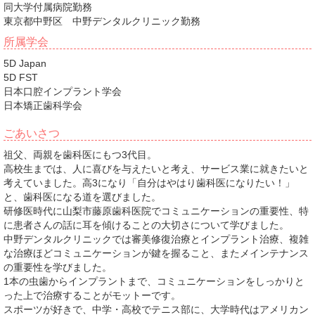
同大学付属病院勤務
東京都中野区 中野デンタルクリニック勤務
所属学会
5D Japan
5D FST
日本口腔インプラント学会
日本矯正歯科学会
ごあいさつ
祖父、両親を歯科医にもつ3代目。
高校生までは、人に喜びを与えたいと考え、サービス業に就きたいと
考えていました。高3になり「自分はやはり歯科医になりたい！」
と、歯科医になる道を選びました。
研修医時代に山梨市藤原歯科医院でコミュニケーションの重要性、特
に患者さんの話に耳を傾けることの大切さについて学びました。
中野デンタルクリニックでは審美修復治療とインプラント治療、複雑
な治療ほどコミュニケーションが鍵を握ること、またメインテナンス
の重要性を学びました。
1本の虫歯からインプラントまで、コミュニケーションをしっかりと
った上で治療することがモットーです。
スポーツが好きで、中学・高校でテニス部に、大学時代はアメリカン